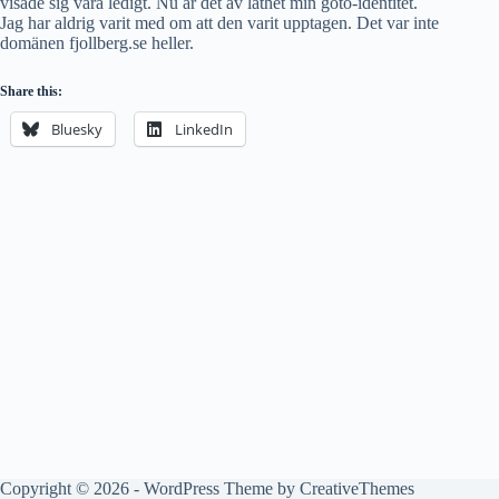
visade sig vara ledigt. Nu är det av lathet min goto-identitet.
Jag har aldrig varit med om att den varit upptagen. Det var inte
domänen fjollberg.se heller.
Share this:
Bluesky
LinkedIn
Copyright © 2026 - WordPress Theme by
CreativeThemes