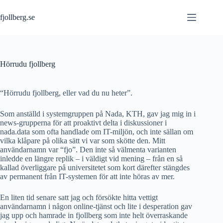
Skip
to
fjollberg.se
content
Hörrudu fjollberg
“Hörrudu fjollberg, eller vad du nu heter”.
Som anställd i systemgruppen på Nada, KTH, gav jag mig in i
news-grupperna för att proaktivt delta i diskussioner i
nada.data som ofta handlade om IT-miljön, och inte sällan om
vilka klåpare på olika sätt vi var som skötte den. Mitt
användarnamn var “fjo”. Den inte så välmenta varianten
inledde en längre replik – i väldigt vid mening – från en så
kallad överliggare på universitetet som kort därefter stängdes
av permanent från IT-systemen för att inte höras av mer.
En liten tid senare satt jag och försökte hitta vettigt
användarnamn i någon online-tjänst och lite i desperation gav
jag upp och hamrade in fjollberg som inte helt överraskande